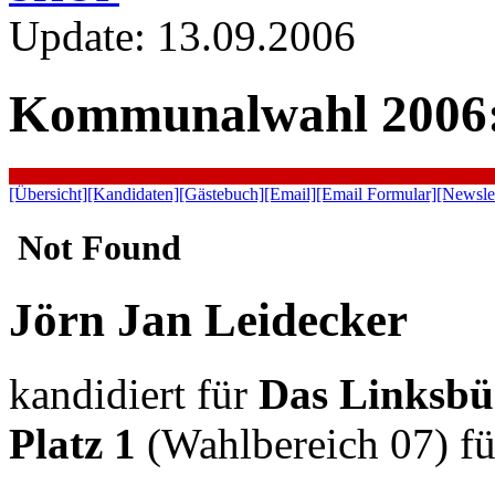
Update: 13.09.2006
Kommunalwahl 2006: 
[Übersicht]
[Kandidaten]
[Gästebuch]
[Email]
[Email Formular]
[Newslet
Jörn Jan Leidecker
kandidiert für
Das Linksbü
Platz 1
(Wahlbereich 07) fü