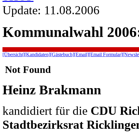
Update: 11.08.2006
Kommunalwahl 2006
[Übersicht]
[Kandidaten]
[Gästebuch]
[Email]
[Email Formular]
[Newslet
Heinz Brakmann
kandidiert für die
CDU Ric
Stadtbezirksrat Ricklinge