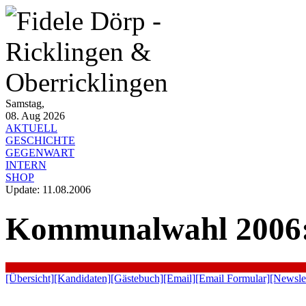
Samstag,
08. Aug 2026
AKTUELL
GESCHICHTE
GEGENWART
INTERN
SHOP
Update: 11.08.2006
Kommunalwahl 2006:
[Übersicht]
[Kandidaten]
[Gästebuch]
[Email]
[Email Formular]
[Newslet