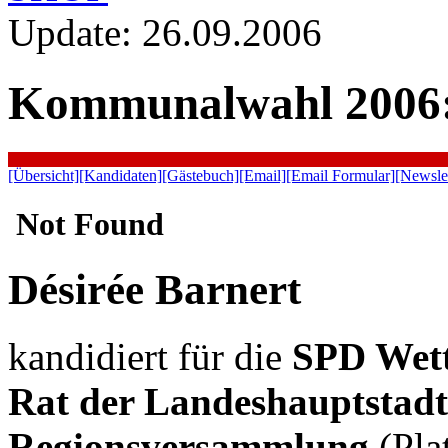
Update: 26.09.2006
Kommunalwahl 2006: 
[Übersicht]
[Kandidaten]
[Gästebuch]
[Email]
[Email Formular]
[Newslet
Désirée Barnert
kandidiert für die
SPD Wet
Rat der Landeshauptstad
Regionsversammlung
(Pla