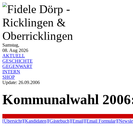
Samstag,
08. Aug 2026
AKTUELL
GESCHICHTE
GEGENWART
INTERN
SHOP
Update: 26.09.2006
Kommunalwahl 2006:
[Übersicht]
[Kandidaten]
[Gästebuch]
[Email]
[Email Formular]
[Newslet